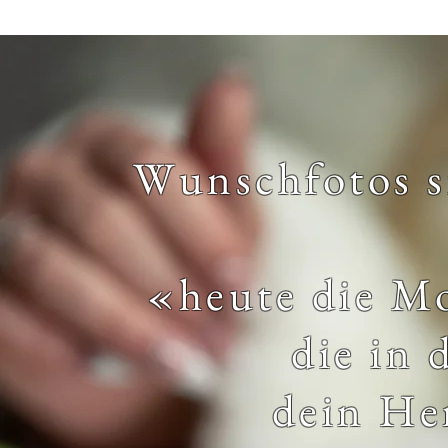
Wunschfotos s
«heute die Mo
die in 
dein He