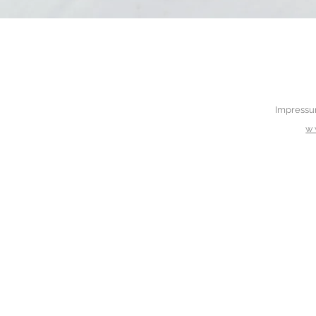
Impress
w